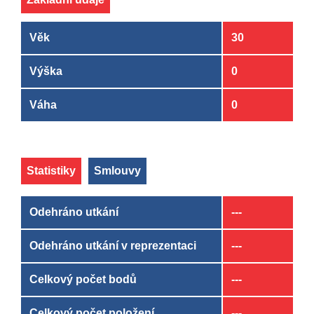
Věk
30
Výška
0
Váha
0
Statistiky
Smlouvy
Odehráno utkání
---
Odehráno utkání v reprezentaci
---
Celkový počet bodů
---
Celkový počet položení
---