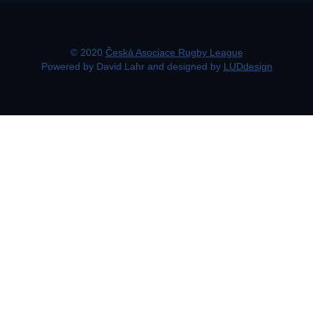
© 2020
Česká Asociace Rugby League
Powered by David Lahr and designed by
LUDdesign