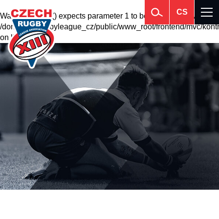
CS
Warning
: krsort() expects parameter 1 to be array, null given in
/domains2/rugbyleague_cz/public/www_root/frontend/mvc/kontr
on line
201