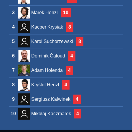
3
Marek Henzl
10
4
Kacper Krysiak
8
5
Karol Suchorzewski
8
6
Dominik Čaloud
4
7
Adam Holenda
4
8
Kryštof Henzl
4
9
Sergiusz Kalwinek
4
10
Mikołaj Kaczmarek
4