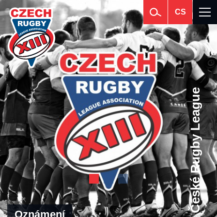
CS
České Rugby League
Oznámení