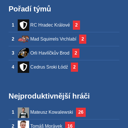
Pořadí týmů
1
RC Hradec Králové
2
2
Mad Squirrels Vrchlabí
2
3
Orli Havlíčkův Brod
2
4
Cedrus Sroki Łódź
2
Nejproduktivnější hráči
1
Mateusz Kowalewski
26
2
Tomáš Morávek
16