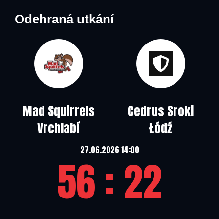
Odehraná utkání
Mad Squirrels
Cedrus Sroki
O
Vrchlabí
Łódź
27.06.2026 14:00
56 : 22