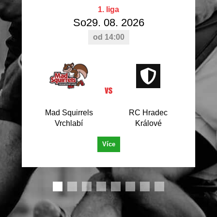
Odehraná utkání
Odehraná utkání
Nejproduktivnější hráči
1. liga
So29. 08. 2026
Odehraná utkání
od 14:00
Odehraná utkání
Mad Squirrels
RC Hradec
Orli Havlíčkův
Barbarians
Vrchlabí
Králové
Brod B
Letohrad
Více
25.04.2026 13:00
24 : 54