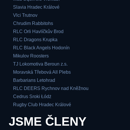
Slavia Hradec Králové
Vlci Trutnov
Chrudim Rabbitohs
RLC Orli Havlíčkův Brod
RLC Dragons Krupka
RLC Black Angels Hodonín
Mikulov Roosters
TJ Lokomotiva Beroun z.s.
Moravská Třebová All Plebs
Barbarians Letohrad
RLC DEERS Rychnov nad Kněžnou
Cedrus Sroki Łódż
Rugby Club Hradec Králové
JSME ČLENY