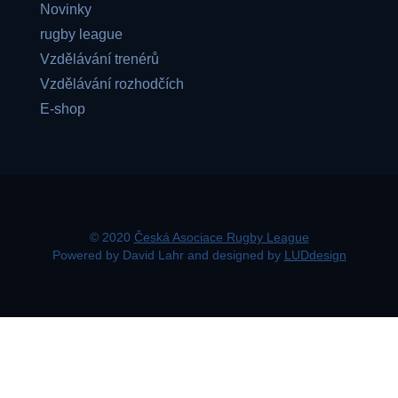
Novinky
rugby league
Vzdělávání trenérů
Vzdělávání rozhodčích
E-shop
© 2020
Česká Asociace Rugby League
Powered by David Lahr and designed by
LUDdesign