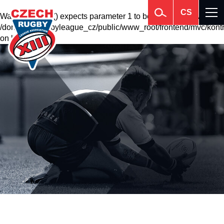
CS
Warning
: krsort() expects parameter 1 to be array, null given in
/domains2/rugbyleague_cz/public/www_root/frontend/mvc/kontr
on line
201