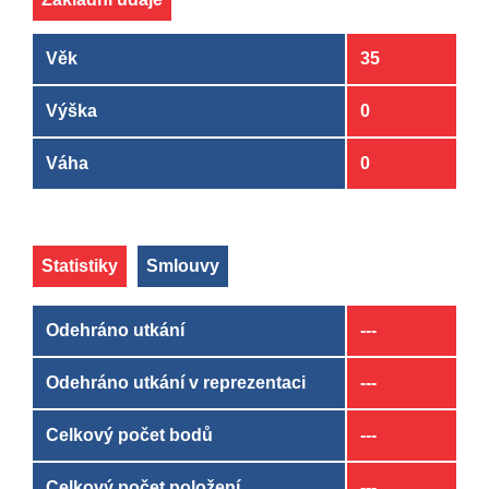
Věk
35
Výška
0
Váha
0
Statistiky
Smlouvy
Odehráno utkání
---
Odehráno utkání v reprezentaci
---
Celkový počet bodů
---
Celkový počet položení
---