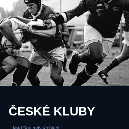
ČESKÉ KLUBY
Mad Squirrels Vrchlabí