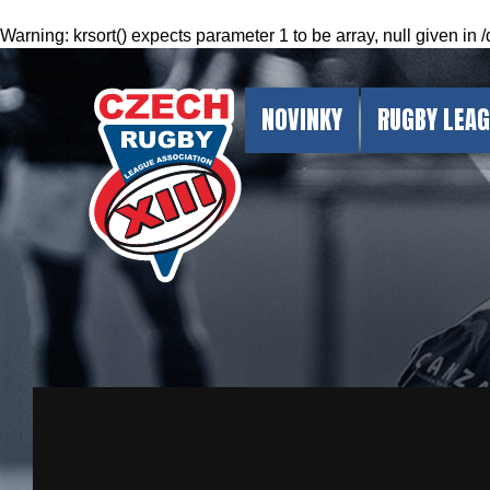
Warning
: krsort() expects parameter 1 to be array, null given in
/
NOVINKY
RUGBY LEA