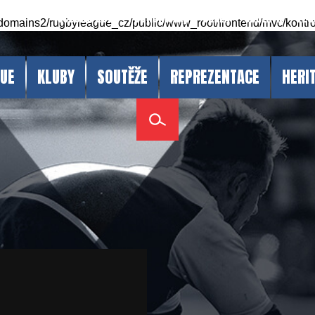
Sezóna 2026
Dokumenty
CZRLA
Oběžník
Vzd
domains2/rugbyleague_cz/public/www_root/frontend/mvc/kontro
GUE
KLUBY
SOUTĚŽE
REPREZENTACE
HERI