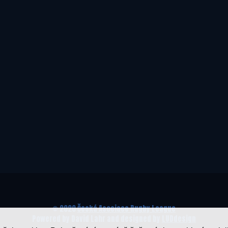
© 2020
Česká Asociace Rugby League
Powered by David Lahr and designed by
LUDdesign