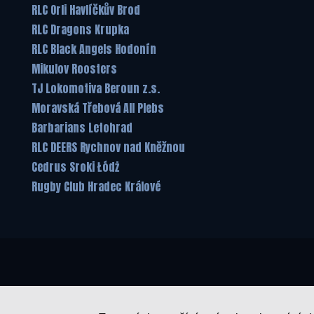
RLC Orli Havlíčkův Brod
RLC Dragons Krupka
RLC Black Angels Hodonín
Mikulov Roosters
TJ Lokomotiva Beroun z.s.
Moravská Třebová All Plebs
Barbarians Letohrad
RLC DEERS Rychnov nad Kněžnou
Cedrus Sroki Łódż
Rugby Club Hradec Králové