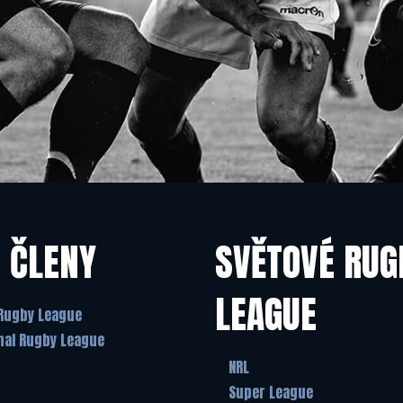
 ČLENY
SVĚTOVÉ RUG
LEAGUE
Rugby League
nal Rugby League
NRL
Super League