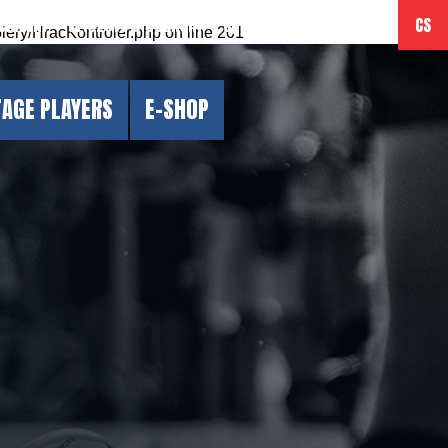
ělávání
Vítězové & ocenění
Sponzoring
Kontakt
CS
lery/HracKontroler.php
on line
201
TAGE PLAYERS
E-SHOP