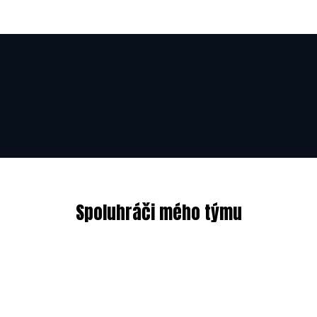
OD
OD
10.12.2022
Spoluhráči mého týmu