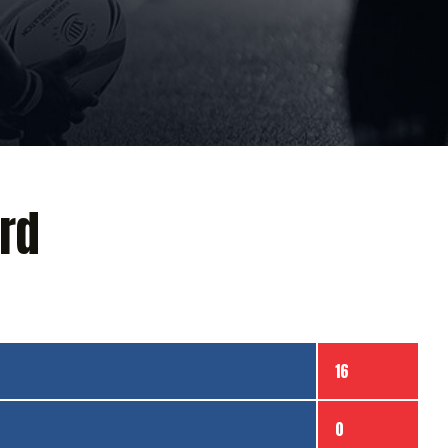
rd
16
0