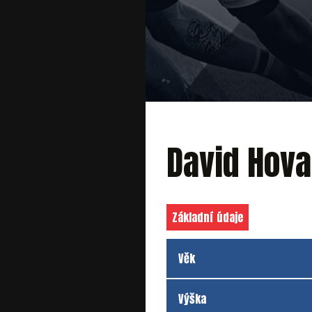
David Hova
Základní údaje
Věk
Výška