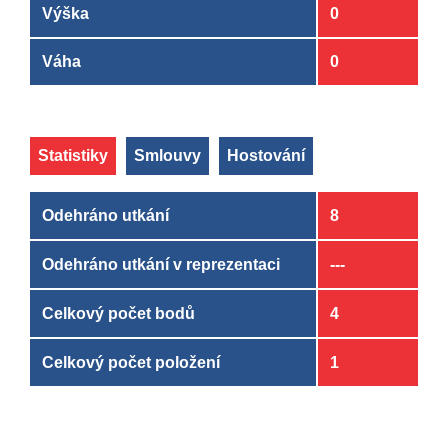
Výška
0
Váha
0
Statistiky
Smlouvy
Hostování
Odehráno utkání
8
Odehráno utkání v reprezentaci
---
Celkový počet bodů
4
Celkový počet položení
1
Klub
Klub
OD
OD
DO
DO