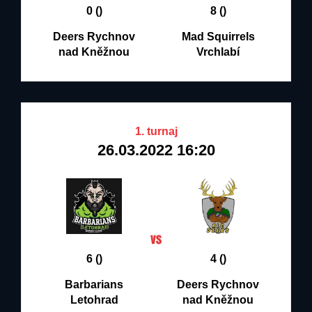
0 ()
8 ()
Deers Rychnov
Mad Squirrels
nad Kněžnou
Vrchlabí
1. turnaj
26.03.2022 16:20
6 ()
4 ()
Barbarians
Deers Rychnov
Letohrad
nad Kněžnou