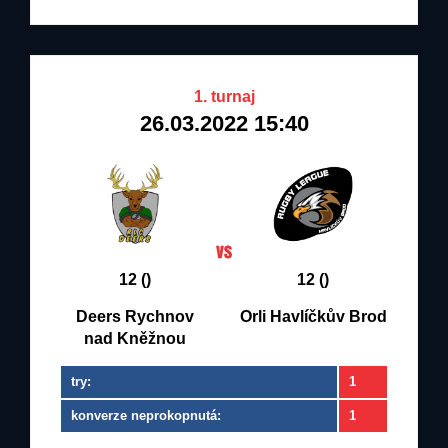
1. turnaj
26.03.2022 15:40
12 ()
12 ()
Deers Rychnov
Orli Havlíčkův Brod
nad Kněžnou
try:
1
konverze neprokopnutá:
1