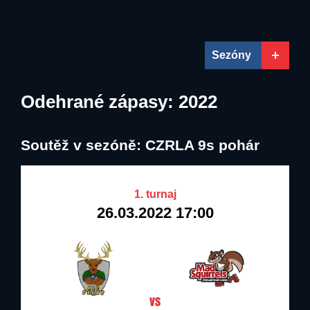
02.02.2016
07.04.2022
31.12.2025
31.12.2022
Deers Rychnov nad
Chrudim Rabbitohs
Kněžnou
Sezóny
Odehrané zápasy: 2022
Soutěž v sezóně: CZRLA 9s pohár
1. turnaj
26.03.2022 17:00