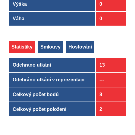
Výška
0
Váha
0
Statistiky
Smlouvy
Hostování
Odehráno utkání
13
Odehráno utkání v reprezentaci
---
Celkový počet bodů
8
Celkový počet položení
2
Klub
Klub
OD
OD
DO
DO