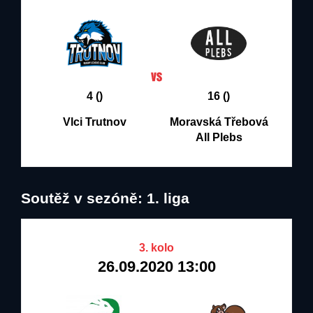
4 ()
16 ()
Vlci Trutnov
Moravská Třebová
All Plebs
Soutěž v sezóně: 1. liga
3. kolo
26.09.2020 13:00