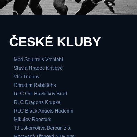
ČESKÉ KLUBY
Mad Squirrels Vrchlabí
Slavia Hradec Králové
Vlci Trutnov
Chrudim Rabbitohs
RLC Orli Havlíčkův Brod
RLC Dragons Krupka
RLC Black Angels Hodonín
Mikulov Roosters
TJ Lokomotiva Beroun z.s.
Moravská Třebová All Plebs