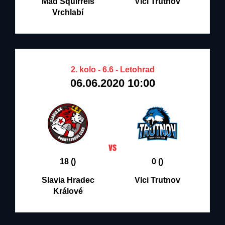
Mad Squirrels
Vlci Trutnov
Vrchlabí
2. kolo - 6.6 - Letohrad
06.06.2020 10:00
18 ()
0 ()
Slavia Hradec
Vlci Trutnov
Králové