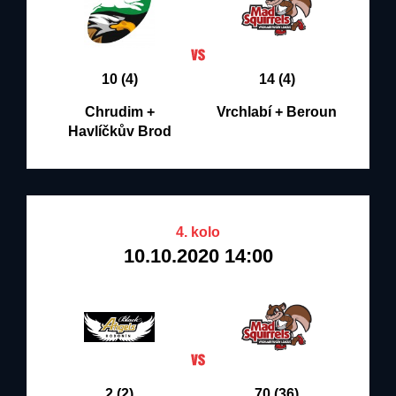
10 (4)
14 (4)
Chrudim +
Vrchlabí + Beroun
Havlíčkův Brod
4. kolo
10.10.2020 14:00
2 (2)
70 (36)