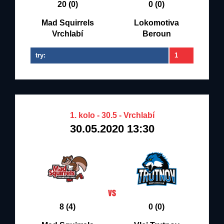
20 (0)
0 (0)
Mad Squirrels
Lokomotiva
Vrchlabí
Beroun
try:
1
1. kolo - 30.5 - Vrchlabí
30.05.2020 13:30
8 (4)
0 (0)