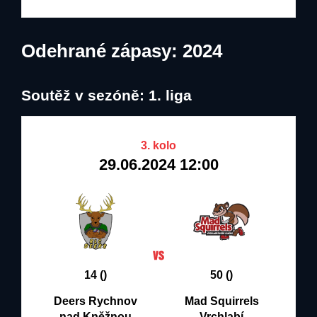
Odehrané zápasy: 2024
Soutěž v sezóně: 1. liga
3. kolo
29.06.2024 12:00
14 ()
50 ()
Deers Rychnov
Mad Squirrels
nad Kněžnou
Vrchlabí