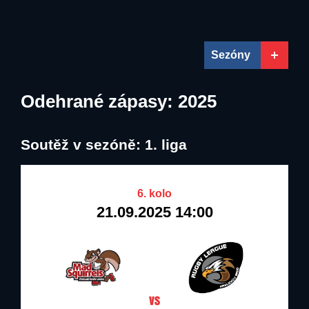
Vlci Trutnov
04.06.2020
17.05.2020
31.12.2020
31.12.2025
Mad Squirrels
Vrchlabí
Sezóny
Odehrané zápasy: 2025
Soutěž v sezóně: 1. liga
6. kolo
21.09.2025 14:00