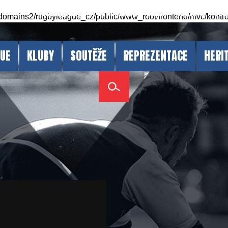
Sezóna 2026
Dokumenty
CZRLA
Oběžník
Vzd
domains2/rugbyleague_cz/public/www_root/frontend/mvc/kontro
GUE
KLUBY
SOUTĚŽE
REPREZENTACE
HERI