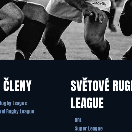
 ČLENY
SVĚTOVÉ RUG
LEAGUE
Rugby League
nal Rugby League
NRL
Super League