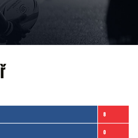
ř
8
0