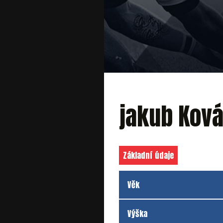
jakub Ková
Základní údaje
Věk
Výška