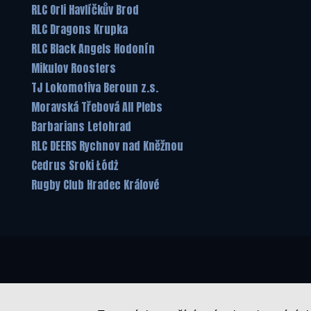
RLC Orli Havlíčkův Brod
RLC Dragons Krupka
RLC Black Angels Hodonín
Mikulov Roosters
TJ Lokomotiva Beroun z.s.
Moravská Třebová All Plebs
Barbarians Letohrad
RLC DEERS Rychnov nad Kněžnou
Cedrus Sroki Łódż
Rugby Club Hradec Králové