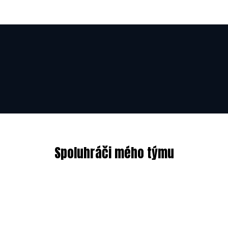
OD
OD
01.01.2026
Spoluhráči mého týmu