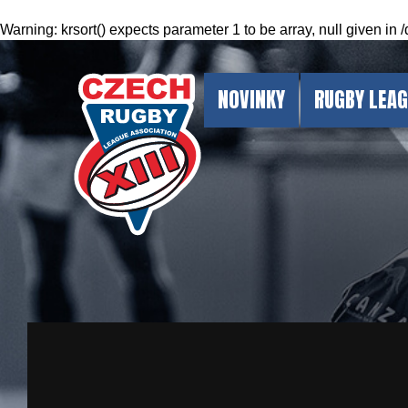
Warning
: krsort() expects parameter 1 to be array, null given in
/
NOVINKY
RUGBY LEA