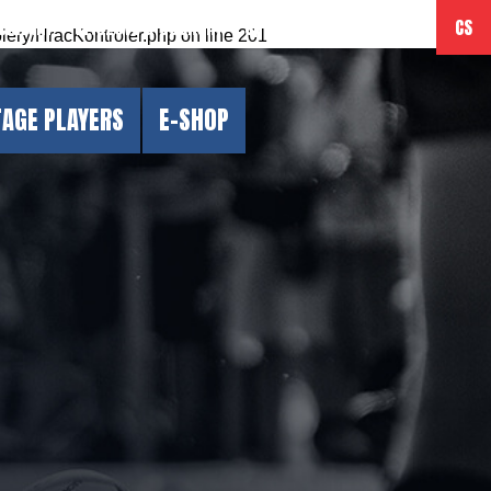
ělávání
Vítězové & ocenění
Sponzoring
Kontakt
CS
lery/HracKontroler.php
on line
201
TAGE PLAYERS
E-SHOP