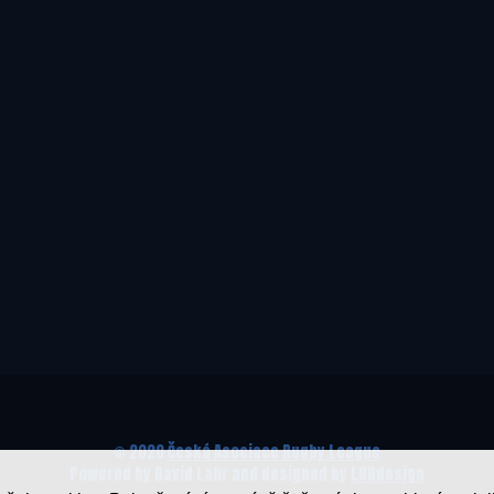
© 2020
Česká Asociace Rugby League
Powered by David Lahr and designed by
LUDdesign