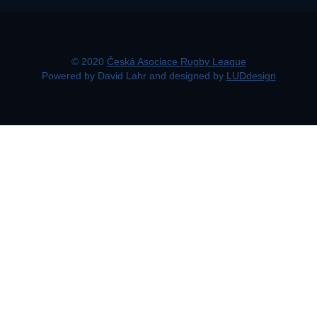
© 2020
Česká Asociace Rugby League
Powered by David Lahr and designed by
LUDdesign