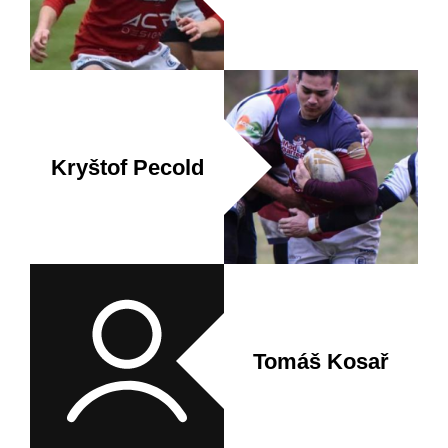
Kryštof Pecold
Tomáš Kosař