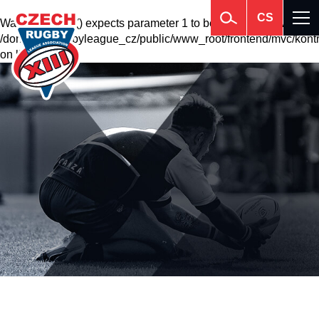
CS
Warning
: krsort() expects parameter 1 to be array, null given in
/domains2/rugbyleague_cz/public/www_root/frontend/mvc/kontr
on line
201