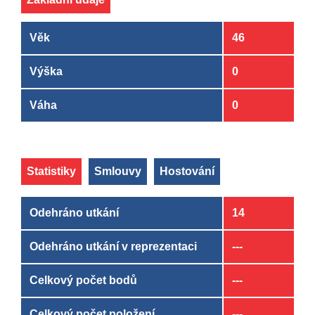
Věk
46
Výška
0
Váha
0
Statistiky
Smlouvy
Hostování
Odehráno utkání
14
Odehráno utkání v reprezentaci
---
Celkový počet bodů
---
Celkový počet položení
---