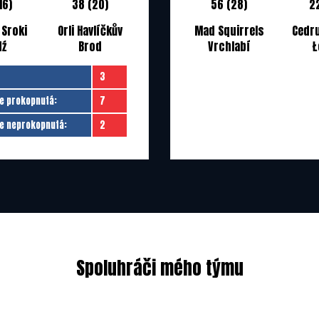
16)
38 (20)
56 (28)
22
 Sroki
Orli Havlíčkův
Mad Squirrels
Cedru
dź
Brod
Vrchlabí
Ł
3
e prokopnutá:
7
e neprokopnutá:
2
Spoluhráči mého týmu