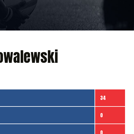
owalewski
34
0
0