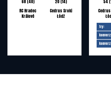
68 (40)
20 (14)
54 (
RC Hradec
Cedrus Sroki
Cedrus
Králové
Łódź
Łó
try:
konverz
konverz