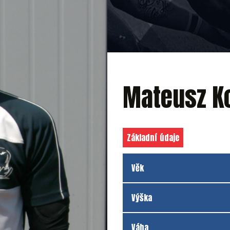
Mateusz K
Základní údaje
Věk
Výška
Váha