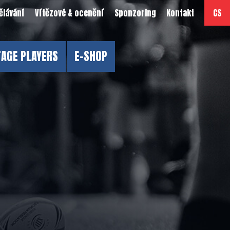
ělávání
Vítězové & ocenění
Sponzoring
Kontakt
CS
TAGE PLAYERS
E-SHOP