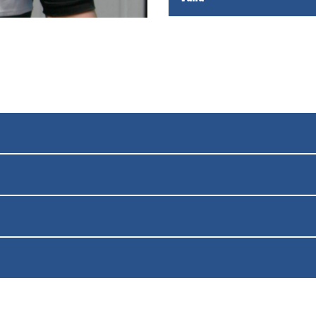
OD
OD