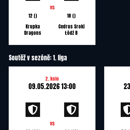
12 ()
18 ()
Krupka
Cedrus Sroki
Dragons
Łódź B
Soutěž v sezóně: 1. liga
2. kolo
09.05.2026 13:00
23