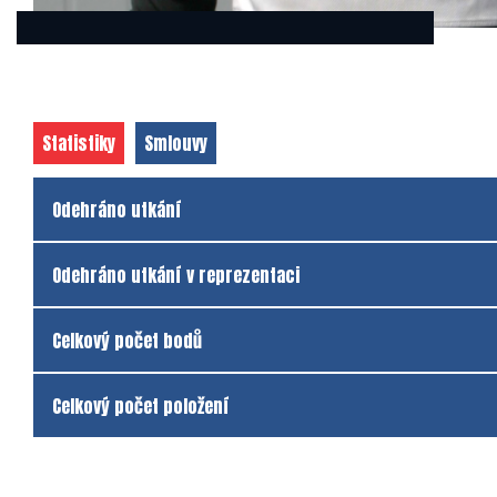
Statistiky
Smlouvy
Odehráno utkání
Odehráno utkání v reprezentaci
Celkový počet bodů
Celkový počet položení
Klub
Klub