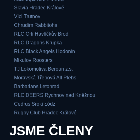
Slavia Hradec Králové
Vlci Trutnov
Chrudim Rabbitohs
RLC Orli Havlíčkův Brod
RLC Dragons Krupka
RLC Black Angels Hodonín
Mikulov Roosters
TJ Lokomotiva Beroun z.s.
Moravská Třebová All Plebs
Barbarians Letohrad
RLC DEERS Rychnov nad Kněžnou
Cedrus Sroki Łódż
Rugby Club Hradec Králové
JSME ČLENY