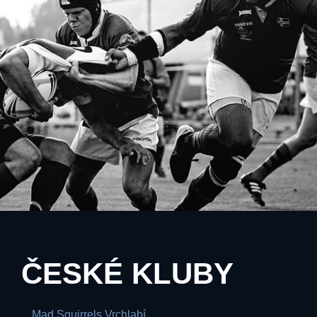
ČESKÉ KLUBY
Mad Squirrels Vrchlabí