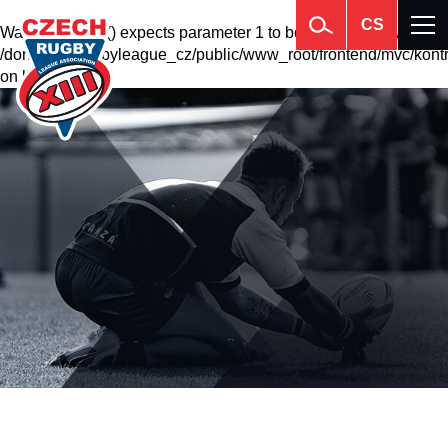
CS
Warning
: krsort() expects parameter 1 to be array, null given in
/domains2/rugbyleague_cz/public/www_root/frontend/mvc/kontr
on line
201