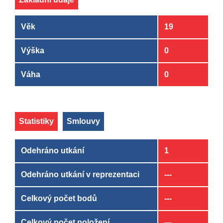
Věk
19
Výška
0
Váha
0
Statistiky
Smlouvy
Odehráno utkání
1
Odehráno utkání v reprezentaci
---
Celkový počet bodů
---
Celkový počet položení
---