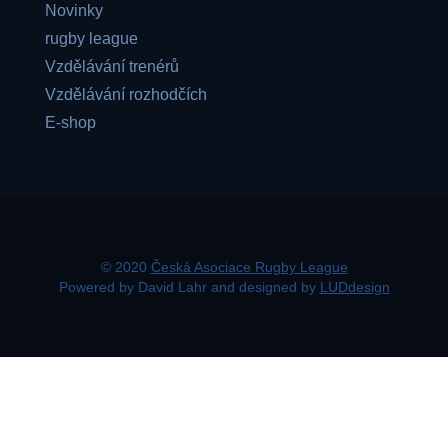
Novinky
rugby league
Vzdělávání trenérů
Vzdělávání rozhodčích
E-shop
© 2020
Česká Asociace Rugby League
Powered by David Lahr and designed by
LUDdesign