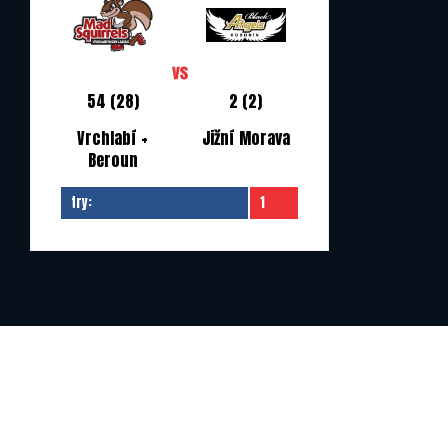
54 (28)
2 (2)
Vrchlabí +
Jižní Morava
Beroun
try:
1