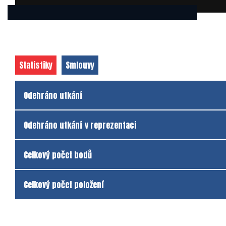
Statistiky
Smlouvy
Odehráno utkání
Odehráno utkání v reprezentaci
Celkový počet bodů
Celkový počet položení
Klub
Klub