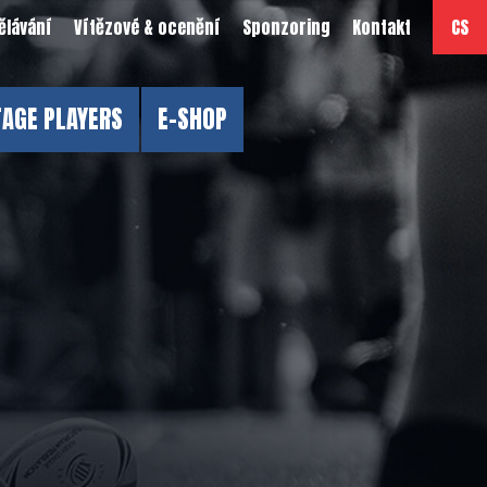
ělávání
Vítězové & ocenění
Sponzoring
Kontakt
CS
TAGE PLAYERS
E-SHOP