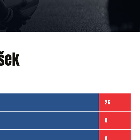
šek
26
0
0