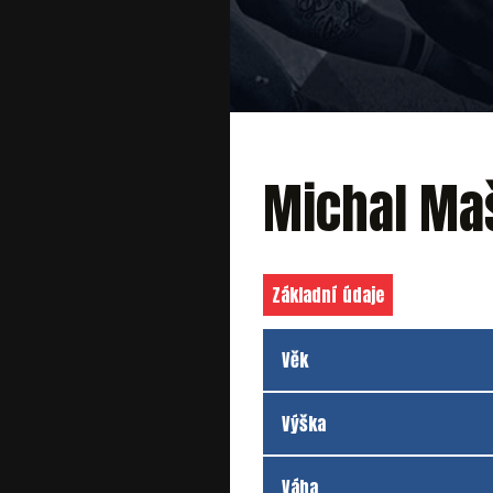
Michal Ma
Základní údaje
Věk
Výška
Váha