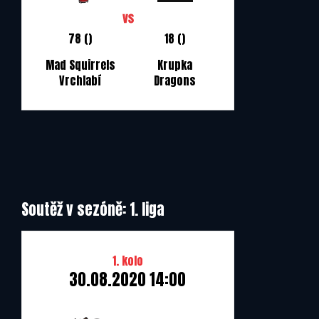
78 ()
18 ()
Mad Squirrels
Krupka
Vrchlabí
Dragons
Soutěž v sezóně: 1. liga
1. kolo
30.08.2020 14:00