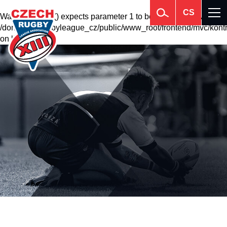
CS
Warning
: krsort() expects parameter 1 to be array, null given in
/domains2/rugbyleague_cz/public/www_root/frontend/mvc/kontr
on line
201