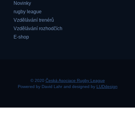
Novinky
rugby league
Vzdělávání trenérů
Vzdělávání rozhodčích
E-shop
© 2020
Česká Asociace Rugby League
Powered by David Lahr and designed by
LUDdesign