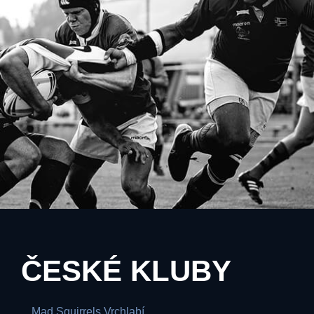
ČESKÉ KLUBY
Mad Squirrels Vrchlabí