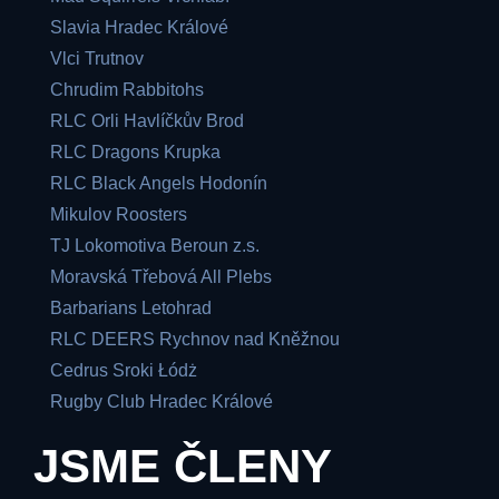
Slavia Hradec Králové
Vlci Trutnov
Chrudim Rabbitohs
RLC Orli Havlíčkův Brod
RLC Dragons Krupka
RLC Black Angels Hodonín
Mikulov Roosters
TJ Lokomotiva Beroun z.s.
Moravská Třebová All Plebs
Barbarians Letohrad
RLC DEERS Rychnov nad Kněžnou
Cedrus Sroki Łódż
Rugby Club Hradec Králové
JSME ČLENY