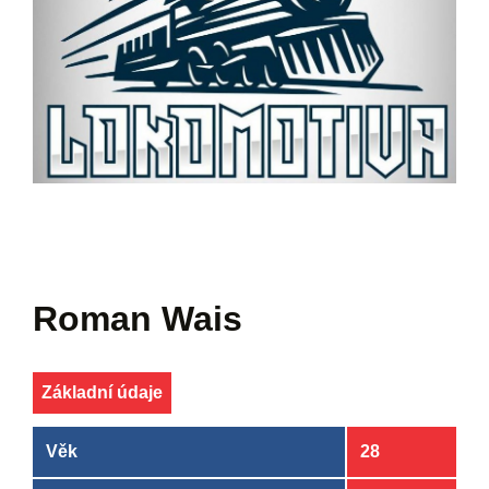
Roman Wais
Základní údaje
Věk
28