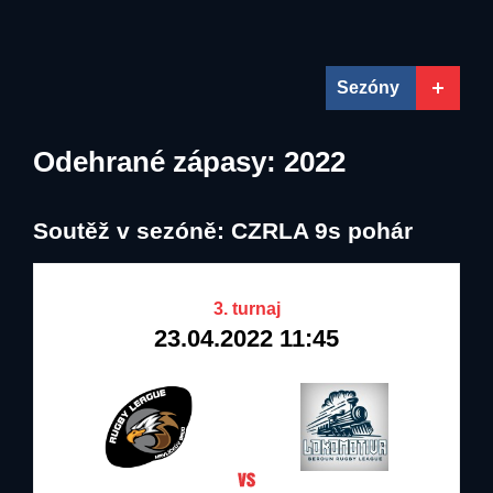
20.04.2022
20.09.2022
31.12.2027
31.12.2022
TJ Lokomotiva
Mad Squirrels
Beroun z.s.
Vrchlabí
Sezóny
Odehrané zápasy: 2022
Soutěž v sezóně: CZRLA 9s pohár
3. turnaj
23.04.2022 11:45