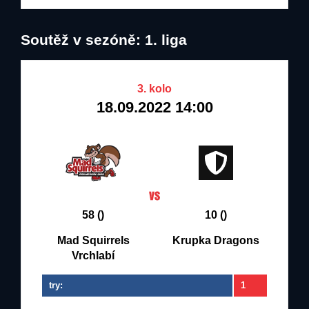
Soutěž v sezóně: 1. liga
3. kolo
18.09.2022 14:00
58 ()
10 ()
Mad Squirrels
Krupka Dragons
Vrchlabí
try:
1