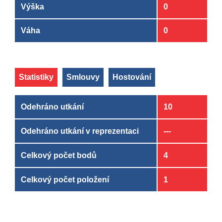
Výška
0
Váha
0
Statistiky
Smlouvy
Hostování
Odehráno utkání
10
Odehráno utkání v reprezentaci
---
Celkový počet bodů
4
Celkový počet položení
1
Klub
Klub
OD
OD
DO
DO