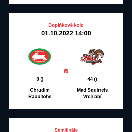
Doplňkové kolo
01.10.2022 14:00
0 ()
44 ()
Chrudim
Mad Squirrels
Rabbitohs
Vrchlabí
Semifinále