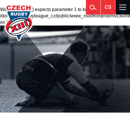
CS
Warning
: krsort() expects parameter 1 to be array, null given in
/domains2/rugbyleague_cz/public/www_root/frontend/mvc/kontr
on line
201