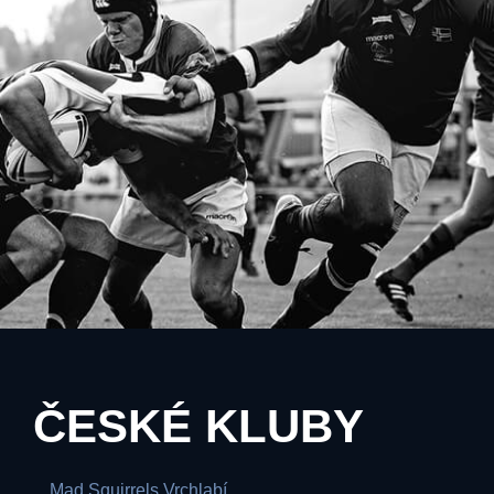
ČESKÉ KLUBY
Mad Squirrels Vrchlabí