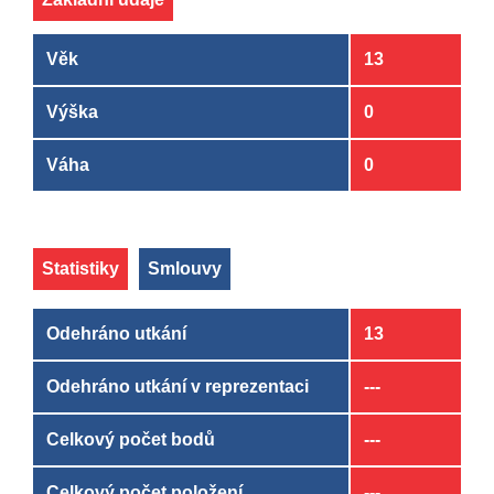
Věk
13
Výška
0
Váha
0
Statistiky
Smlouvy
Odehráno utkání
13
Odehráno utkání v reprezentaci
---
Celkový počet bodů
---
Celkový počet položení
---