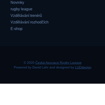
Novinky
rugby league
Vzdělávání trenérů
Vzdělávání rozhodčích
E-shop
© 2020
Česká Asociace Rugby League
Powered by David Lahr and designed by
LUDdesign