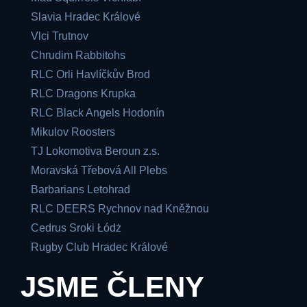
Slavia Hradec Králové
Vlci Trutnov
Chrudim Rabbitohs
RLC Orli Havlíčkův Brod
RLC Dragons Krupka
RLC Black Angels Hodonín
Mikulov Roosters
TJ Lokomotiva Beroun z.s.
Moravská Třebová All Plebs
Barbarians Letohrad
RLC DEERS Rychnov nad Kněžnou
Cedrus Sroki Łódż
Rugby Club Hradec Králové
JSME ČLENY