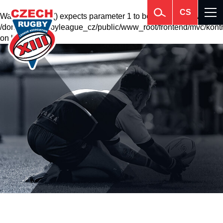
CS
Warning
: krsort() expects parameter 1 to be array, null given in
/domains2/rugbyleague_cz/public/www_root/frontend/mvc/kontr
on line
201