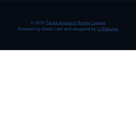
© 2020
Česká Asociace Rugby League
Powered by David Lahr and designed by
LUDdesign