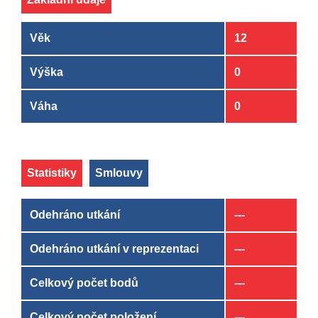
Věk
12
Výška
0
Váha
0
Statistiky
Smlouvy
Odehráno utkání
---
Odehráno utkání v reprezentaci
---
Celkový počet bodů
---
Celkový počet položení
---