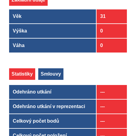
Věk
31
Výška
0
Váha
0
Statistiky
Smlouvy
Odehráno utkání
---
Odehráno utkání v reprezentaci
---
Celkový počet bodů
---
Celkový počet položení
---