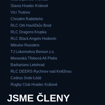
Slavia Hradec Králové
Vlci Trutnov
Chrudim Rabbitohs
RLC Orli Havlíčkův Brod
RLC Dragons Krupka
RLC Black Angels Hodonín
Mikulov Roosters
TJ Lokomotiva Beroun z.s.
Moravská Třebová All Plebs
Barbarians Letohrad
RLC DEERS Rychnov nad Kněžnou
Cedrus Sroki Łódż
Rugby Club Hradec Králové
JSME ČLENY