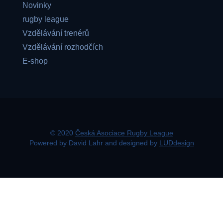
Novinky
rugby league
Vzdělávání trenérů
Vzdělávání rozhodčích
E-shop
© 2020
Česká Asociace Rugby League
Powered by David Lahr and designed by
LUDdesign