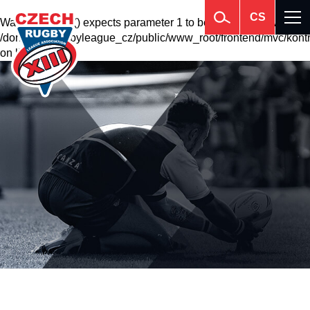
CS
Warning
: krsort() expects parameter 1 to be array, null given in
/domains2/rugbyleague_cz/public/www_root/frontend/mvc/kontr
on line
201