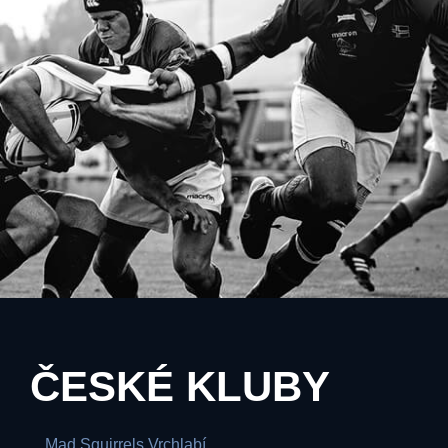
ČESKÉ KLUBY
Mad Squirrels Vrchlabí