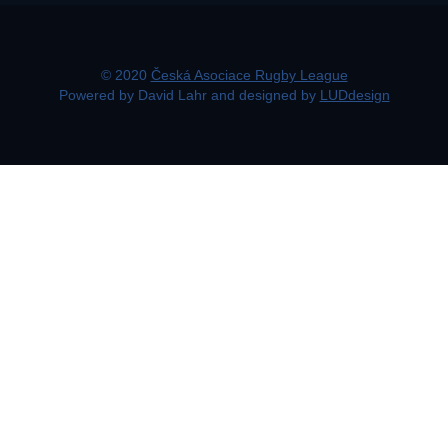
© 2020
Česká Asociace Rugby League
Powered by David Lahr and designed by
LUDdesign