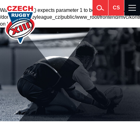
CS
Warning
: krsort() expects parameter 1 to be array, null given in
/domains2/rugbyleague_cz/public/www_root/frontend/mvc/kontr
on line
201