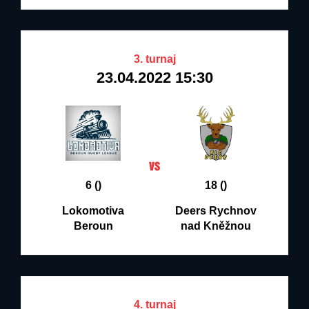
3. turnaj
23.04.2022 15:30
6 ()
18 ()
Lokomotiva
Deers Rychnov
Beroun
nad Kněžnou
4. turnaj