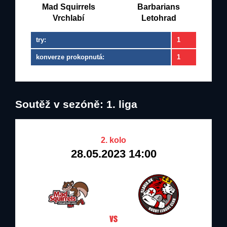
Mad Squirrels
Barbarians
Vrchlabí
Letohrad
try:
1
konverze prokopnutá:
1
Soutěž v sezóně: 1. liga
2. kolo
28.05.2023 14:00