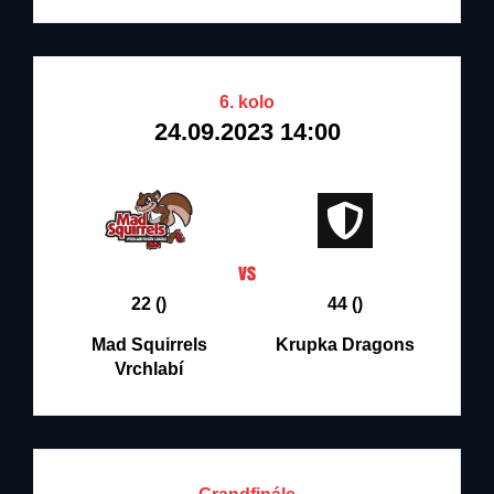
6. kolo
24.09.2023 14:00
22 ()
44 ()
Mad Squirrels
Krupka Dragons
Vrchlabí