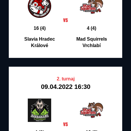
16 (4)
4 (4)
Slavia Hradec
Mad Squirrels
Králové
Vrchlabí
2. turnaj
09.04.2022 16:30