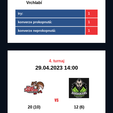
Vrchlabí
try:
1
konverze prokopnutá:
1
konverze neprokopnutá:
1
4. turnaj
29.04.2023 14:00
20 (10)
12 (6)