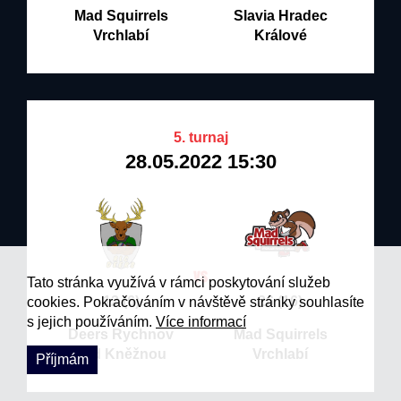
Mad Squirrels
Slavia Hradec
Vrchlabí
Králové
5. turnaj
28.05.2022 15:30
Tato stránka využívá v rámci poskytování služeb
12 (6)
26 (16)
cookies. Pokračováním v návštěvě stránky souhlasíte
s jejich používáním.
Více informací
Deers Rychnov
Mad Squirrels
nad Kněžnou
Vrchlabí
Příjmám