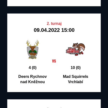
2. turnaj
09.04.2022 15:00
4 (0)
10 (0)
Deers Rychnov
Mad Squirrels
nad Kněžnou
Vrchlabí