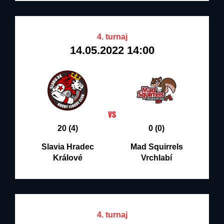
4. turnaj
14.05.2022 14:00
20 (4)
0 (0)
Slavia Hradec
Mad Squirrels
Králové
Vrchlabí
4. turnaj