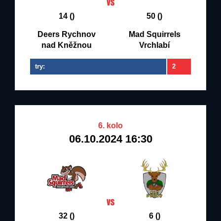
14 ()
50 ()
Deers Rychnov
Mad Squirrels
nad Kněžnou
Vrchlabí
try:
2
6. kolo
06.10.2024 16:30
32 ()
6 ()