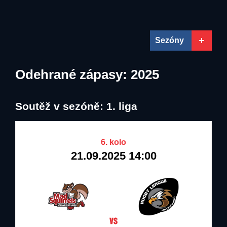
01.09.2015
02.10.2021
31.12.2025
31.12.2021
Mad Squirrels
Lokomotiva Beroun
Vrchlabí
Sezóny
09.04.2022
31.12.2022
Lokomotiva Beroun
Odehrané zápasy: 2025
Soutěž v sezóně: 1. liga
6. kolo
21.09.2025 14:00