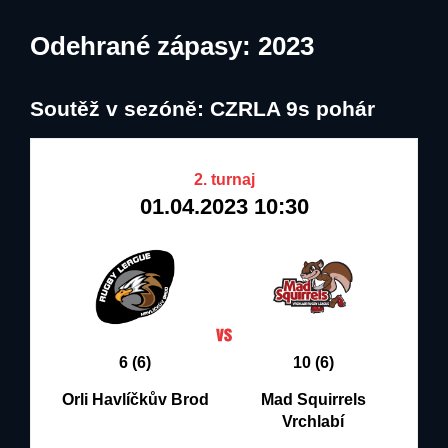
Odehrané zápasy: 2023
Soutěž v sezóně: CZRLA 9s pohár
2. turnaj
01.04.2023 10:30
6 (6)
10 (6)
Orli Havlíčkův Brod
Mad Squirrels
Vrchlabí