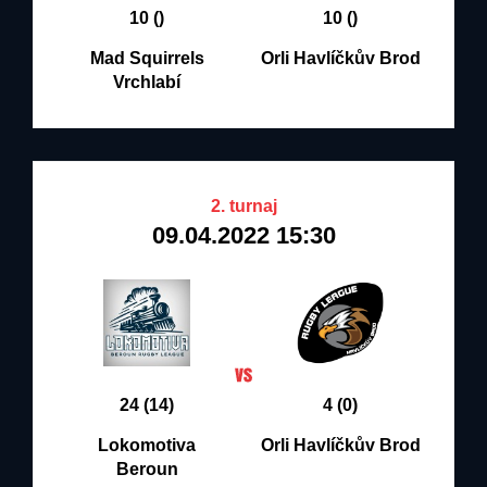
10 ()
10 ()
Mad Squirrels
Orli Havlíčkův Brod
Vrchlabí
2. turnaj
09.04.2022 15:30
24 (14)
4 (0)
Lokomotiva
Orli Havlíčkův Brod
Beroun