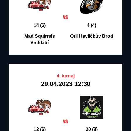
14 (6)
4 (4)
Mad Squirrels
Orli Havlíčkův Brod
Vrchlabí
4. turnaj
29.04.2023 12:30
12 (6)
20 (8)