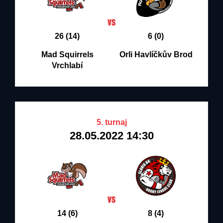
26 (14)
6 (0)
Mad Squirrels
Orli Havlíčkův Brod
Vrchlabí
5. turnaj
28.05.2022 14:30
14 (6)
8 (4)