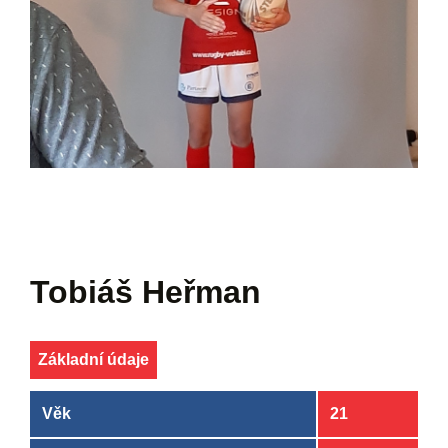
Tobiáš Heřman
Základní údaje
Věk
21