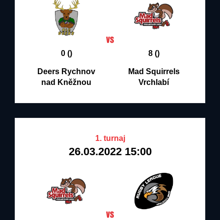
0 ()
8 ()
Deers Rychnov
Mad Squirrels
nad Kněžnou
Vrchlabí
1. turnaj
26.03.2022 15:00