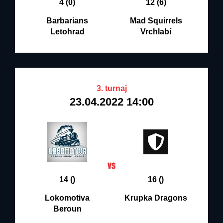
4 (0)
12 (6)
Barbarians
Mad Squirrels
Letohrad
Vrchlabí
3. turnaj
23.04.2022 14:00
14 ()
16 ()
Lokomotiva
Krupka Dragons
Beroun