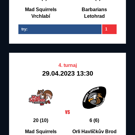
Mad Squirrels
Barbarians
Vrchlabí
Letohrad
try:
1
4. turnaj
29.04.2023 13:30
20 (10)
6 (6)
Mad Squirrels
Orli Havlíčkův Brod