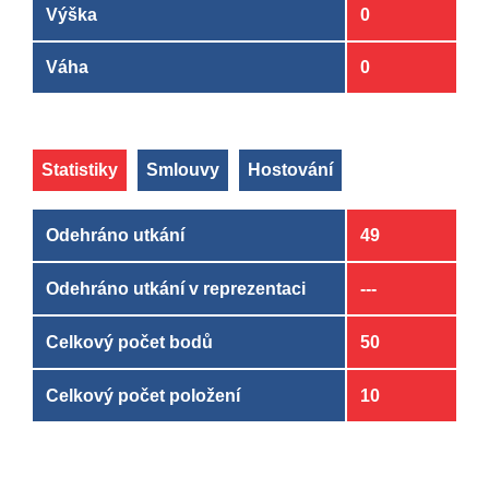
Výška
0
Váha
0
Statistiky
Smlouvy
Hostování
Odehráno utkání
49
Odehráno utkání v reprezentaci
---
Celkový počet bodů
50
Celkový počet položení
10
Klub
Klub
OD
OD
DO
DO