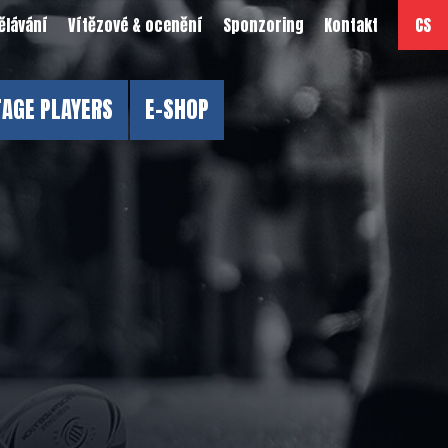
ělávání
Vítězové & ocenění
Sponzoring
Kontakt
CS
TAGE PLAYERS
E-SHOP