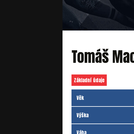
Tomáš Ma
Základní údaje
Věk
Výška
Váha