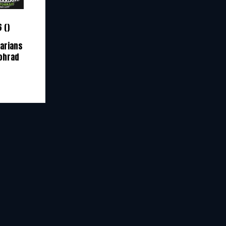
6 ()
arians
ohrad