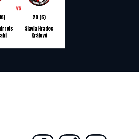
16)
20 (6)
irrels
Slavia Hradec
labí
Králové