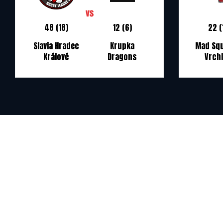
48 (18)
12 (6)
22 (
Slavia Hradec
Krupka
Mad Squ
Králové
Dragons
Vrch