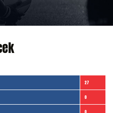
cek
27
0
0