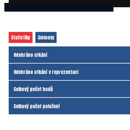
Statistiky
Smlouvy
Odehráno utkání
Odehráno utkání v reprezentaci
Celkový počet bodů
Celkový počet položení
Klub
Klub