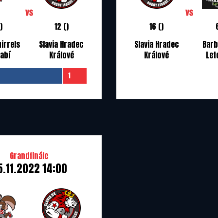
)
12 ()
16 ()
irrels
Slavia Hradec
Slavia Hradec
Barb
labí
Králové
Králové
Let
1
Grandfinále
5.11.2022 14:00