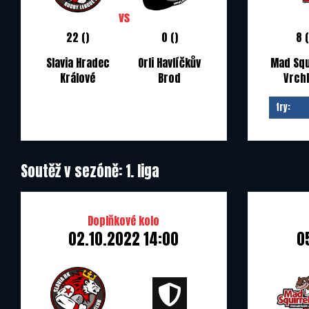
22 ()
0 ()
8 (
Slavia Hradec
Orli Havlíčkův
Mad Squ
Králové
Brod
Vrch
try:
Soutěž v sezóně: 1. liga
Doplňkové kolo
02.10.2022 14:00
0