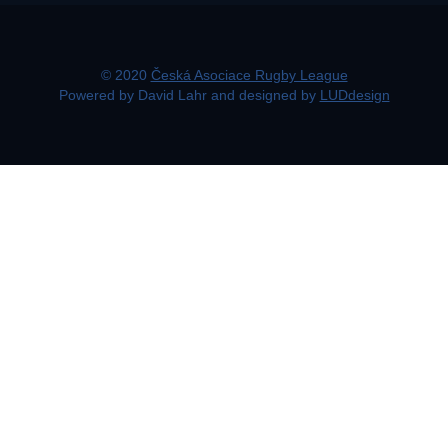
© 2020
Česká Asociace Rugby League
Powered by David Lahr and designed by
LUDdesign