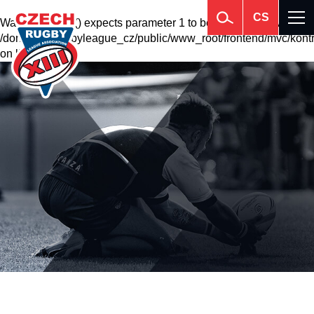
CS
Warning
: krsort() expects parameter 1 to be array, null given in
/domains2/rugbyleague_cz/public/www_root/frontend/mvc/kontr
on line
201