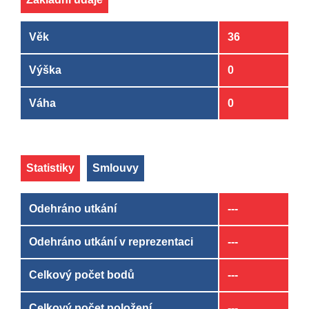
Věk
36
Výška
0
Váha
0
Statistiky
Smlouvy
Odehráno utkání
---
Odehráno utkání v reprezentaci
---
Celkový počet bodů
---
Celkový počet položení
---