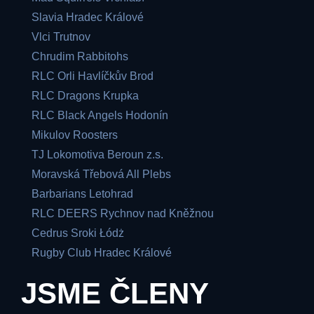
Slavia Hradec Králové
Vlci Trutnov
Chrudim Rabbitohs
RLC Orli Havlíčkův Brod
RLC Dragons Krupka
RLC Black Angels Hodonín
Mikulov Roosters
TJ Lokomotiva Beroun z.s.
Moravská Třebová All Plebs
Barbarians Letohrad
RLC DEERS Rychnov nad Kněžnou
Cedrus Sroki Łódż
Rugby Club Hradec Králové
JSME ČLENY