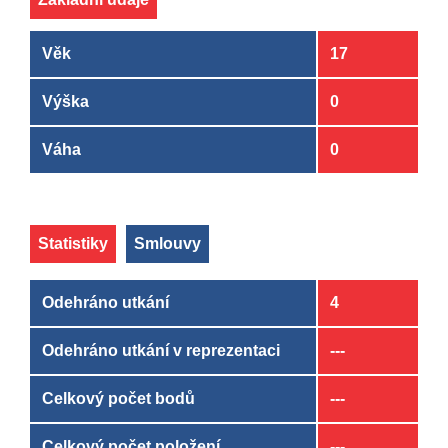
Věk
17
Výška
0
Váha
0
Statistiky
Smlouvy
Odehráno utkání
4
Odehráno utkání v reprezentaci
---
Celkový počet bodů
---
Celkový počet položení
---