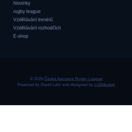
Novinky
rugby league
Vzdělávání trenérů
Vzdělávání rozhodčích
E-shop
© 2020
Česká Asociace Rugby League
Powered by David Lahr and designed by
LUDdesign