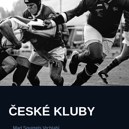
ČESKÉ KLUBY
Mad Squirrels Vrchlabí