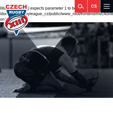
CS
Warning
: krsort() expects parameter 1 to be array, null given in
/domains2/rugbyleague_cz/public/www_root/frontend/mvc/kontr
on line
201