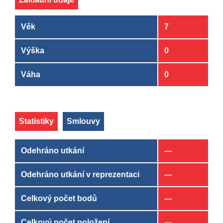
Věk
7
Výška
0
Váha
0
Statistiky
Smlouvy
Odehráno utkání
---
Odehráno utkání v reprezentaci
---
Celkový počet bodů
---
Celkový počet položení
---