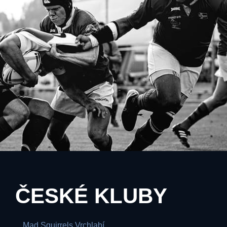
ČESKÉ KLUBY
Mad Squirrels Vrchlabí