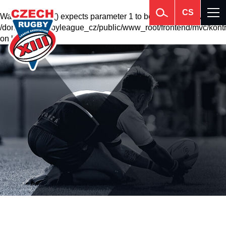
CS
Warning
: krsort() expects parameter 1 to be array, null given in
/domains2/rugbyleague_cz/public/www_root/frontend/mvc/kontr
on line
201