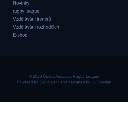
Novinky
rugby league
Vzdělávání trenérů
Vzdělávání rozhodčích
E-shop
© 2020
Česká Asociace Rugby League
Powered by David Lahr and designed by
LUDdesign