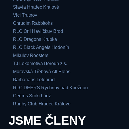
Slavia Hradec Králové
Vlci Trutnov
Chrudim Rabbitohs
RLC Orli Havlíčkův Brod
RLC Dragons Krupka
RLC Black Angels Hodonín
Mikulov Roosters
TJ Lokomotiva Beroun z.s.
Moravská Třebová All Plebs
Barbarians Letohrad
RLC DEERS Rychnov nad Kněžnou
Cedrus Sroki Łódż
Rugby Club Hradec Králové
JSME ČLENY