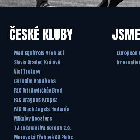
ČESKÉ KLUBY
JSME
Mad Squirrels Vrchlabí
European 
Slavia Hradec Králové
Internatio
Vlci Trutnov
Chrudim Rabbitohs
RLC Orli Havlíčkův Brod
RLC Dragons Krupka
RLC Black Angels Hodonín
Mikulov Roosters
TJ Lokomotiva Beroun z.s.
Moravská Třebová All Plebs