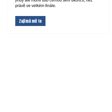
jindy ale mohli tuto černou sérii ukončit, než
právě ve velkém finále.
Zajímá mě to