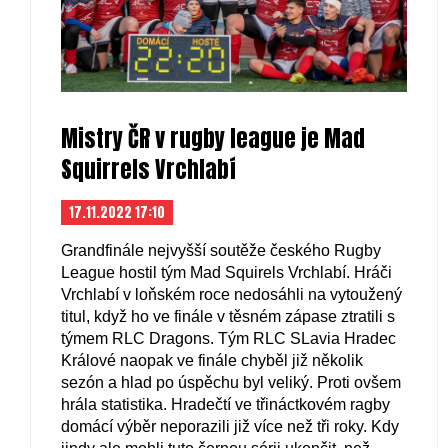
Mistry ČR v rugby league je Mad
Squirrels Vrchlabí
17.11.2022 17:10
Grandfinále nejvyšší soutěže českého Rugby
League hostil tým Mad Squirels Vrchlabí. Hráči
Vrchlabí v loňském roce nedosáhli na vytoužený
titul, když ho ve finále v těsném zápase ztratili s
týmem RLC Dragons. Tým RLC SLavia Hradec
Králové naopak ve finále chyběl již několik
sezón a hlad po úspěchu byl veliký. Proti ovšem
hrála statistika. Hradečtí ve třináctkovém ragby
domácí výběr neporazili již více než tři roky. Kdy