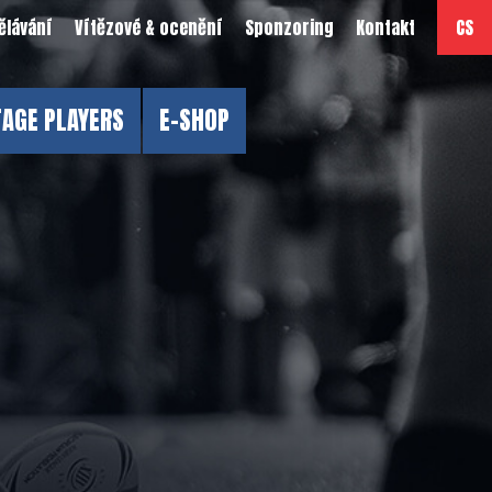
ělávání
Vítězové & ocenění
Sponzoring
Kontakt
CS
TAGE PLAYERS
E-SHOP