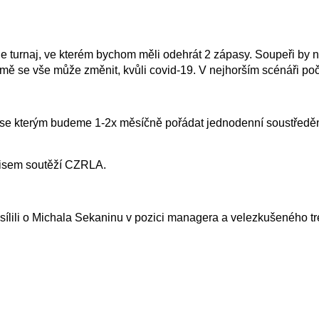
e turnaj, ve kterém bychom měli odehrát 2 zápasy. Soupeři by 
ě se vše může změnit, kvůli covid-19. V nejhorším scénáři poč
se kterým budeme 1-2x měsíčně pořádat jednodenní soustředění
pisem soutěží CZRLA.
ili o Michala Sekaninu v pozici managera a velezkušeného tre