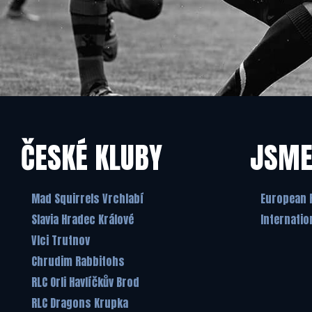
ČESKÉ KLUBY
JSME
Mad Squirrels Vrchlabí
European 
Slavia Hradec Králové
Internatio
Vlci Trutnov
Chrudim Rabbitohs
RLC Orli Havlíčkův Brod
RLC Dragons Krupka