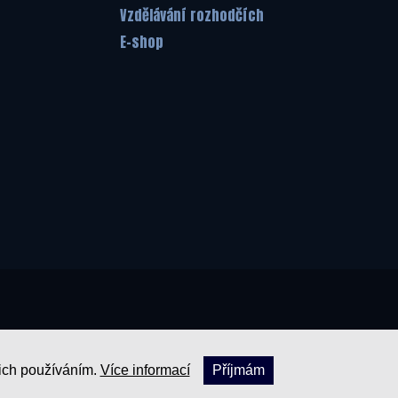
Vzdělávání rozhodčích
E-shop
jich používáním.
Více informací
Příjmám