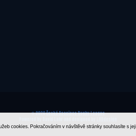
© 2020
Česká Asociace Rugby League
Powered by David Lahr and designed by
LUDdesign
lužeb cookies. Pokračováním v návštěvě stránky souhlasíte s je