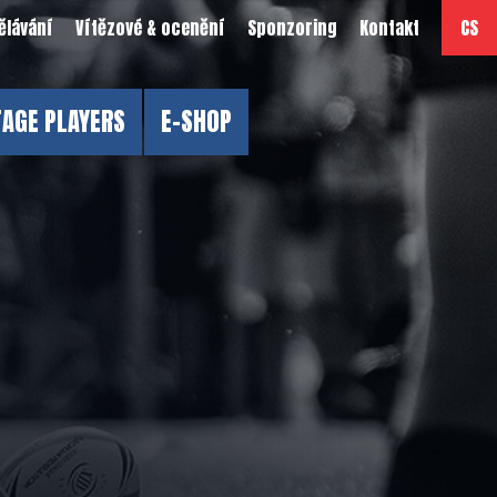
ělávání
Vítězové & ocenění
Sponzoring
Kontakt
CS
TAGE PLAYERS
E-SHOP