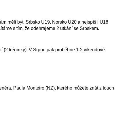
nám měli být: Srbsko U19, Norsko U20 a nejspíš i U18
ítáme s tím, že odehrajeme 2 utkání se Srbskem.
 (2 tréninky). V Srpnu pak proběhne 1-2 víkendové
néra, Paula Monteiro (NZ), kterého můžete znát z touch