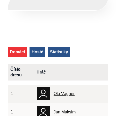
Domácí
Hosté
Statistiky
Číslo
Hráč
dresu
1
Ota Vágner
1
Jan Maksim