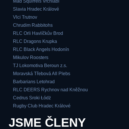
Mad Squirrels Vrchlabí
Slavia Hradec Králové
Vlci Trutnov
Chrudim Rabbitohs
RLC Orli Havlíčkův Brod
RLC Dragons Krupka
RLC Black Angels Hodonín
Mikulov Roosters
TJ Lokomotiva Beroun z.s.
Moravská Třebová All Plebs
Barbarians Letohrad
RLC DEERS Rychnov nad Kněžnou
Cedrus Sroki Łódż
Rugby Club Hradec Králové
JSME ČLENY