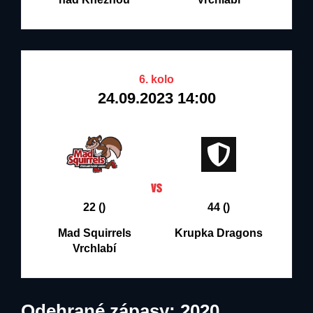
6. kolo
24.09.2023 14:00
22 ()
44 ()
Mad Squirrels
Krupka Dragons
Vrchlabí
Odehrané zápasy: 2020