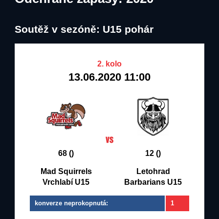
Soutěž v sezóně: U15 pohár
2. kolo
13.06.2020 11:00
68 ()
12 ()
Mad Squirrels
Letohrad
Vrchlabí U15
Barbarians U15
konverze neprokopnutá:
1