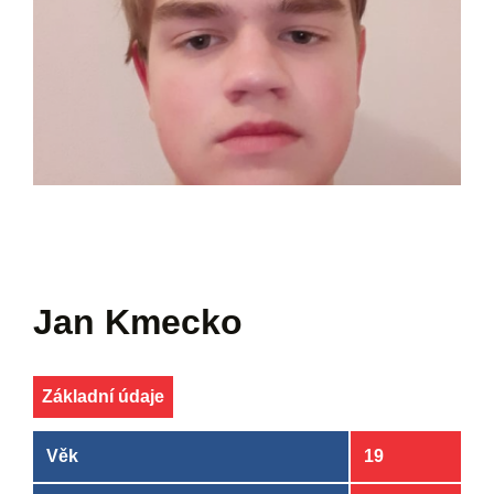
Jan Kmecko
Základní údaje
Věk
19