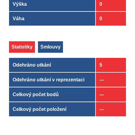
Výška
0
Váha
0
Statistiky
Smlouvy
Odehráno utkání
5
Odehráno utkání v reprezentaci
---
Celkový počet bodů
---
Celkový počet položení
---
Klub
Klub
OD
OD
DO
DO