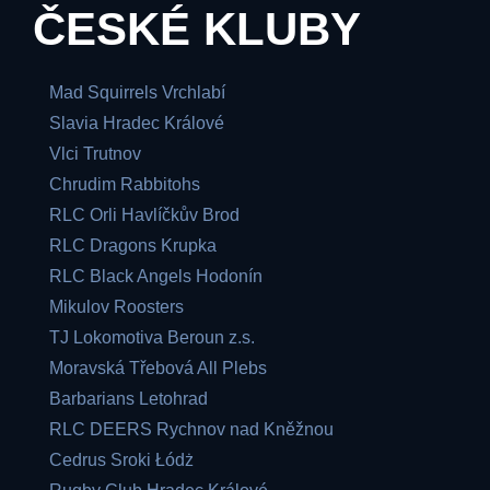
ČESKÉ KLUBY
Mad Squirrels Vrchlabí
Slavia Hradec Králové
Vlci Trutnov
Chrudim Rabbitohs
RLC Orli Havlíčkův Brod
RLC Dragons Krupka
RLC Black Angels Hodonín
Mikulov Roosters
TJ Lokomotiva Beroun z.s.
Moravská Třebová All Plebs
Barbarians Letohrad
RLC DEERS Rychnov nad Kněžnou
Cedrus Sroki Łódż