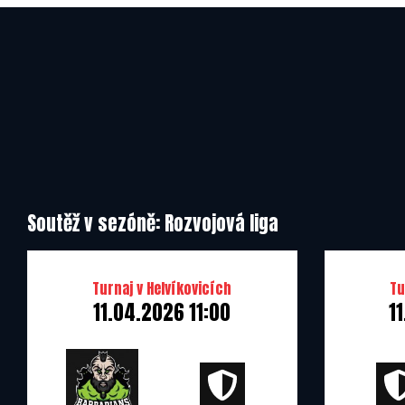
RLC Orli Havlíčkův Brod
Jižní Morava
Deers Rychnov nad Kněžnou
Deers Rychnov nad Kněžnou
Deers Rychnov nad Kněžnou
Soutěž v sezóně: Rozvojová liga
Turnaj v Helvíkovicích
Tu
11.04.2026 11:00
1