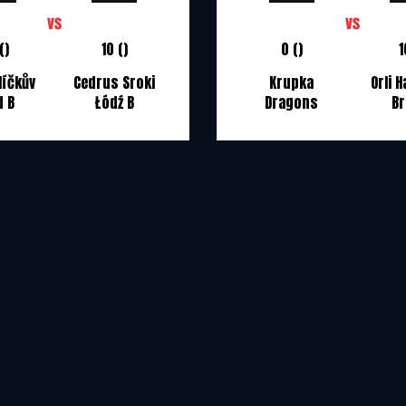
()
10 ()
0 ()
1
líčkův
Cedrus Sroki
Krupka
Orli 
d B
Łódź B
Dragons
Br