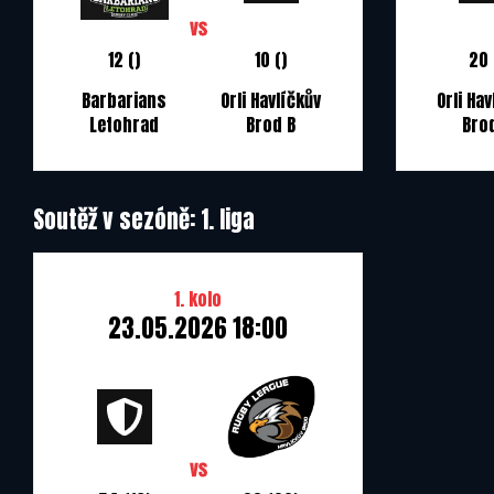
12 ()
10 ()
20 
Barbarians
Orli Havlíčkův
Orli Hav
Letohrad
Brod B
Bro
Soutěž v sezóně: 1. liga
1. kolo
23.05.2026 18:00