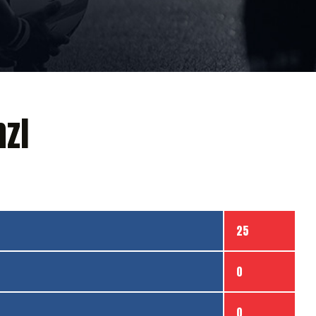
nzl
25
0
0