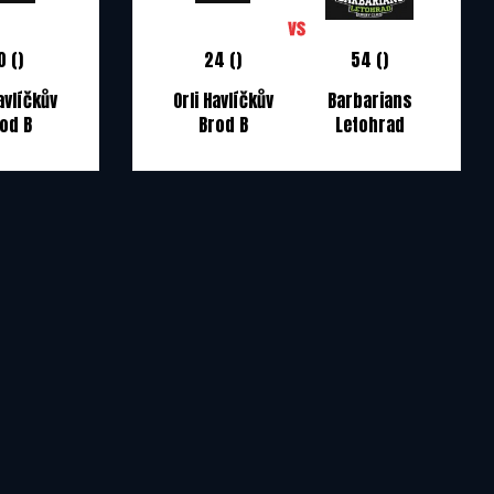
0 ()
24 ()
54 ()
Havlíčkův
Orli Havlíčkův
Barbarians
od B
Brod B
Letohrad