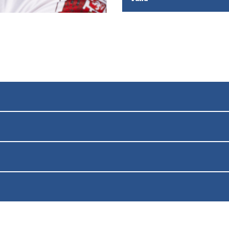
OD
OD