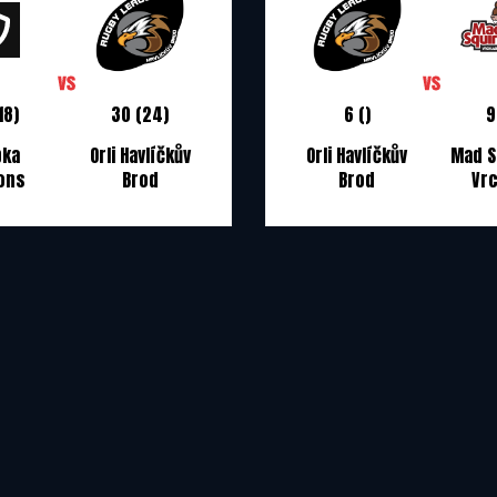
18)
30 (24)
6 ()
9
pka
Orli Havlíčkův
Orli Havlíčkův
Mad S
ons
Brod
Brod
Vrc