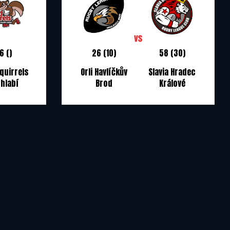
6 ()
26 (10)
58 (30)
quirrels
Orli Havlíčkův
Slavia Hradec
hlabí
Brod
Králové