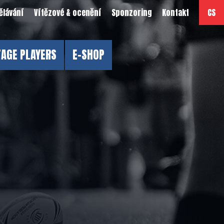
ělávání
Vítězové & ocenění
Sponzoring
Kontakt
CS
TAGE PLAYERS
E-SHOP