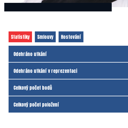
Statistiky
Smlouvy
Hostování
Odehráno utkání
Odehráno utkání v reprezentaci
Celkový počet bodů
Celkový počet položení
Klub
Klub