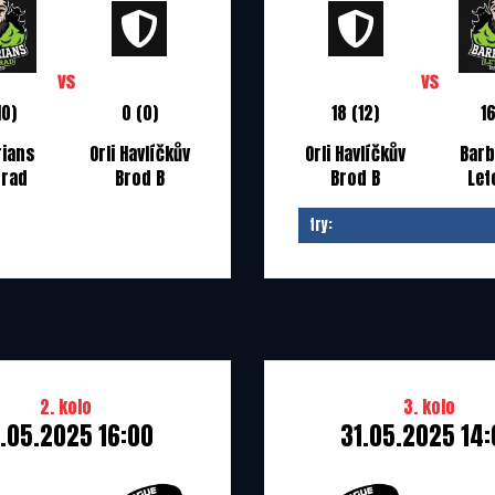
10)
0 (0)
18 (12)
1
rians
Orli Havlíčkův
Orli Havlíčkův
Barb
hrad
Brod B
Brod B
Let
try:
2. kolo
3. kolo
8.05.2025 16:00
31.05.2025 14