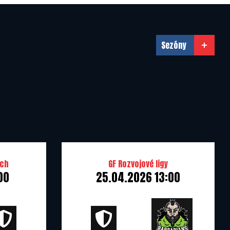
31.12.2099
31.12.2021
Sezóny
31.12.2022
31.12.2023
31.12.2024
ích
GF Rozvojové ligy
00
25.04.2026 13:00