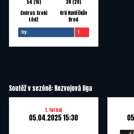
54 (16)
38 (20)
Cedrus Sroki
Orli Havlíčkův
Łódź
Brod
try:
1
Soutěž v sezóně: Rozvojová liga
1. turnaj
05.04.2025 15:30
05