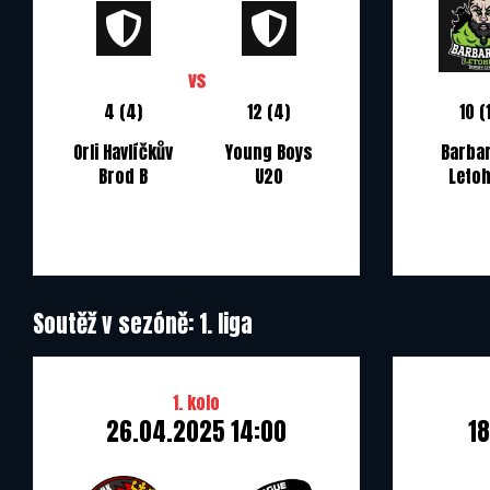
4 (4)
12 (4)
10 (
Orli Havlíčkův
Young Boys
Barba
Brod B
U20
Leto
Soutěž v sezóně: 1. liga
1. kolo
26.04.2025 14:00
1