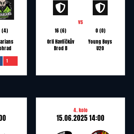
6 (4)
16 (6)
0 (0)
arians
Orli Havlíčkův
Young Boys
ohrad
Brod B
U20
1
4. kolo
:00
15.06.2025 14:00