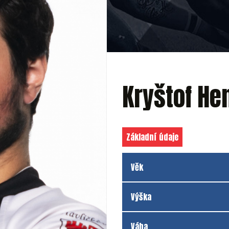
Kryštof He
Základní údaje
Věk
Výška
Váha