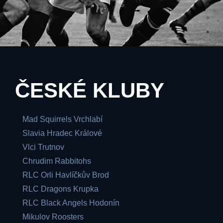
ČESKÉ KLUBY
Mad Squirrels Vrchlabí
Slavia Hradec Králové
Vlci Trutnov
Chrudim Rabbitohs
RLC Orli Havlíčkův Brod
RLC Dragons Krupka
RLC Black Angels Hodonín
Mikulov Roosters