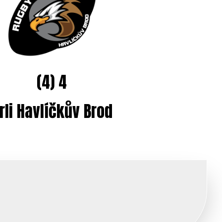
(4) 4
rli Havlíčkův Brod