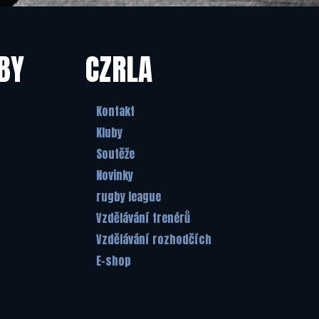
BY
CZRLA
Kontakt
Kluby
Soutěže
Novinky
rugby league
Vzdělávání trenérů
Vzdělávání rozhodčích
E-shop