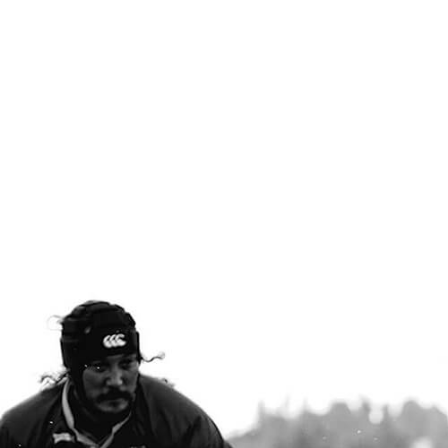
1
Marek Henzl
1
Kryštof Henzl
1
Filip Martiniak
1
Adam Holenda
1
David Šťastník
1
David Slivka