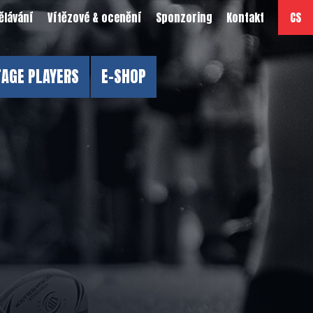
ělávání
Vítězové & ocenění
Sponzoring
Kontakt
CS
TAGE PLAYERS
E-SHOP