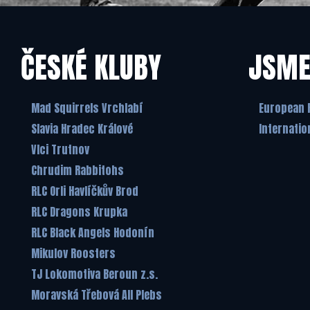
ČESKÉ KLUBY
JSME
Mad Squirrels Vrchlabí
European 
Slavia Hradec Králové
Internatio
Vlci Trutnov
Chrudim Rabbitohs
RLC Orli Havlíčkův Brod
RLC Dragons Krupka
RLC Black Angels Hodonín
Mikulov Roosters
TJ Lokomotiva Beroun z.s.
Moravská Třebová All Plebs