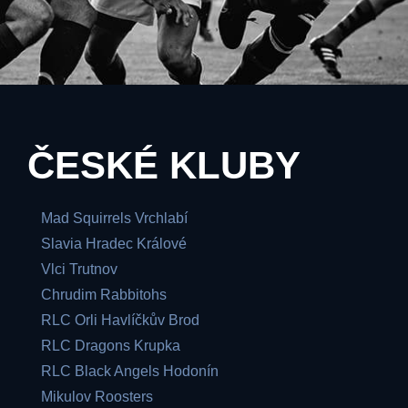
ČESKÉ KLUBY
Mad Squirrels Vrchlabí
Slavia Hradec Králové
Vlci Trutnov
Chrudim Rabbitohs
RLC Orli Havlíčkův Brod
RLC Dragons Krupka
RLC Black Angels Hodonín
Mikulov Roosters