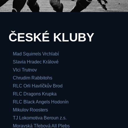
ČESKÉ KLUBY
Mad Squirrels Vrchlabí
Slavia Hradec Králové
Vlci Trutnov
Chrudim Rabbitohs
RLC Orli Havlíčkův Brod
RLC Dragons Krupka
RLC Black Angels Hodonín
Mikulov Roosters
TJ Lokomotiva Beroun z.s.
Moravská Třebová All Plebs