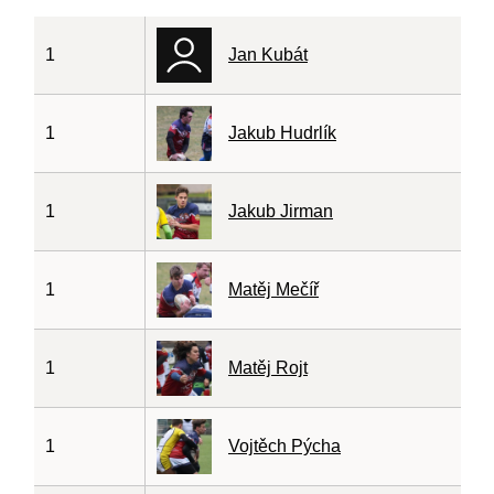
1
Jan Kubát
1
Jakub Hudrlík
1
Jakub Jirman
1
Matěj Mečíř
1
Matěj Rojt
1
Vojtěch Pýcha