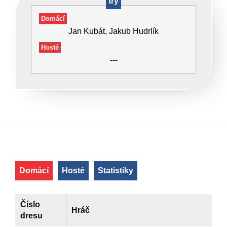
try
Domácí
Jan Kubát, Jakub Hudrlík
Hosté
---
Domácí
Hosté
Statistiky
Číslo
Hráč
dresu