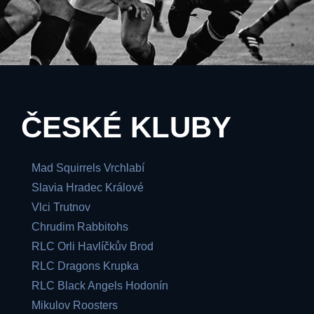
ČESKÉ KLUBY
Mad Squirrels Vrchlabí
Slavia Hradec Králové
Vlci Trutnov
Chrudim Rabbitohs
RLC Orli Havlíčkův Brod
RLC Dragons Krupka
RLC Black Angels Hodonín
Mikulov Roosters