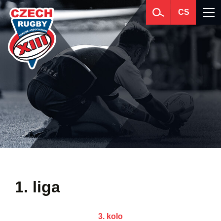
CS
1. liga
3. kolo